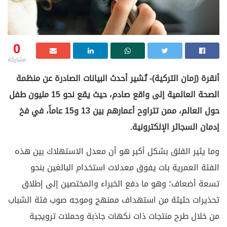
0
مشاركة
أنقرة (زمان التركية)- تُشير أحدث البيانات الصادرة عن منظمة
الصحة العالمية إلى واقع صادم، حيث يقع نحو 15 مليون طفل
حول العالم، ممن تتراوح أعمارهم بين 13 و15 عاماً، في فخ
إدمان السجائر الإلكترونية.
وما يثير القلق بشكل أكبر هو أن معدل الاستهلاك بين هذه
الفئة العمرية بات يفوق معدلات استخدام البالغين بنحو
تسعة أضعاف؛ وهو ما دفع الخبراء والمختصين إلى إطلاق
تحذيرات حثيثة من استهداف ممنهج وموجه صوب فئة الشباب
من خلال طرح منتجات ذات نكهات جاذبة وحملات ترويجية