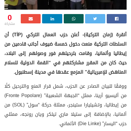
0
مشاركة
أنقرة (زمان التركية)- أعلن حزب العمال التركي (TİP) أن
السلطات التركية منعت دخول خمسة ضيوف أجانب قادمين من
إيطاليا وألمانيا، وقامت بترحيلهم فور وصولهم إلى البلاد،
حيث كان من المقرر مشاركتهم في “القمة الدولية للسلام
المناهض للإمبريالية” المزمع عقدها في مدينة إسطنبول.
ووفقًا للبيان الصادر عن الحزب، شمل قرار المنع والترحيل كلًا
من أليسيو أرينا، ممثل “الجبهة الشعبية” (Fronte Popolare)
من إيطاليا، وتشيليارا ستينجر، ممثلة حركة “سول” (SOL) من
ألمانيا، بالإضافة إلى ستيلا ماري تيلكر ويان رونجه، ممثلي
حزب “اليسار” (Die Linke) الألماني.