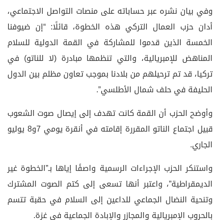
وفي بيان نشره عبر حساباته على منصات التواصل الاجتماعي،
أدان حزب العمال التركي هذه الخطوة، قائلًا: “إن ضيوفنا
الخمسة الذين قدموا للمشاركة في القمة الدولية للسلام
المناهض للإمبريالية، والتي تنظمها مبادرة (لا للناتو) في
تركيا، قد تم ترحيلهم من بلادنا بموجب تعاون مظلم بين الدول
الحليفة في حلف شمال الأطلسي”.
وأوضح الحزب أن القمة كانت تهدف إلى إيصال صوت الشعوب
قبيل اجتماع الناتو المقررة إقامته في أنقرة يومي 7و8 يوليو
الجاري.
واستنكر الحزب الإجراءات الرسمية واصفًا إياها بـ”الخطوة غير
الديمقراطية”، واعتبر أنها تسعى إلى كتم الصوت المشترك
وتنحية النضال الجماعي للداعين إلى السلام في حقبة تتسم
بالحروب الإمبريالية والمجازر والإبادة الجماعية في غزة.