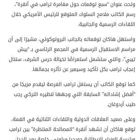
وتحت عنوان “سبع توقعات حول مغامرة ترامب في أنقرة”،
رسم الكاتب ملامح السلوك المتوقع للرئيس الأمريكي خلال
اللقاءات الرسمية والجانبية.
واستهل هاكان توقعاته بالجانب البروتوكولي، مشيرًا إلى أن
مراسم الاستقبال الرسمية في المجمع الرئاسي بـ “بيش
تيبي”، والتي ستشمل استعراضًا لخيالة حرس الشرف، ستنال
إعجاب ترامب بكل تأكيد وسيعبر عن تأثره بجمالها.
كما توقع الكاتب أن يستغل ترامب الفرصة ليقدم مزيجًا من
“أفضل إشاداته” السابقة التي وجهها لنظيره التركي رجب
طيب أردوغان.
وعلى صعيد العلاقات الدولية واللقاءات الثنائية في القمة،
توقع هاكان أن تشهد أنقرة “المصالحة المنتظرة” بين ترامب
ورئيسة الوزراء الإيطالية جورجيا ميلوني، خاصة بعد الجدل