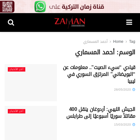
Tag
Home
أحمد المسماري
الوسم:
أحمد المسماري
قيادي “سيء الصيت”.. معلومات عن
آخر الأخبار
“البويضاني” المرتزق السوري في
ليبيا
28/05/2020
الجيش الليبي: أردوغان ينقل 400
آخر الأخبار
مقاتلاً سوريًا أسبوعيًا إلى طرابلس
15/03/2020