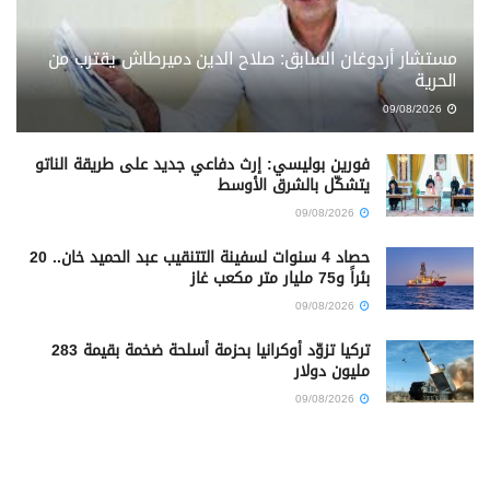
مستشار أردوغان السابق: صلاح الدين دميرطاش يقترب من
الحرية
09/08/2026
فورين بوليسي: إرث دفاعي جديد على طريقة الناتو
يتشكّل بالشرق الأوسط
09/08/2026
حصاد 4 سنوات لسفينة التتنقيب عبد الحميد خان.. 20
بئراً و75 مليار متر مكعب غاز
09/08/2026
تركيا تزوّد أوكرانيا بحزمة أسلحة ضخمة بقيمة 283
مليون دولار
09/08/2026