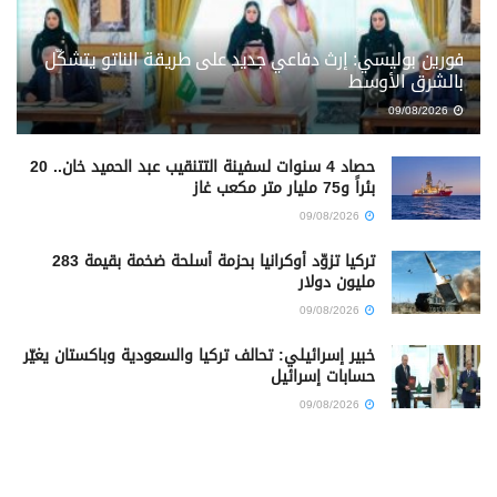
فورين بوليسي: إرث دفاعي جديد على طريقة الناتو يتشكّل
بالشرق الأوسط
09/08/2026
حصاد 4 سنوات لسفينة التتنقيب عبد الحميد خان.. 20
بئراً و75 مليار متر مكعب غاز
09/08/2026
تركيا تزوّد أوكرانيا بحزمة أسلحة ضخمة بقيمة 283
مليون دولار
09/08/2026
خبير إسرائيلي: تحالف تركيا والسعودية وباكستان يغيّر
حسابات إسرائيل
09/08/2026