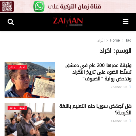
Tag
Home
اكراد
الوسم:
اكراد
وثيقة عمرها 200 عام في دمشق
أخبار العالم
تسلّط الضوء على تاريخ الأكراد
وتدحض رواية “الضيوف”
26/05/2026
هل تُجهض سوريا حلم التعليم باللغة
أخبار العالم
الكردية؟
14/05/2026