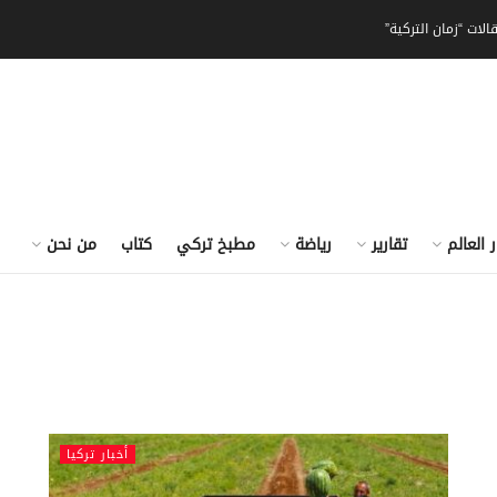
الات “زمان التركية”
ر العالم
تقارير
رياضة
مطبخ تركي
كتاب
من نحن
أخبار تركيا