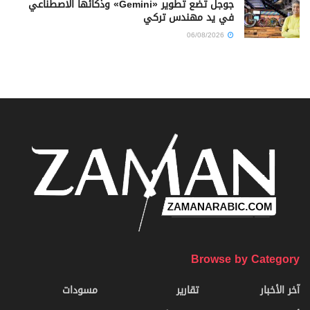
جوجل تضع تطوير «Gemini» وذكائها الاصطناعي
في يد مهندس تركي
06/08/2026
Browse by Category
آخر الأخبار
تقارير
مسودات