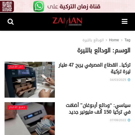
Tag
Home
الودائع بالليرة
الوسم:
الودائع بالليرة
تركيا.. القطاع المصرفي يربح 47 مليار
آخر الأخبار
ليرة تركية
04/03/2025
سياسي: “ودائع أردوغان” أضافت
جميع الأخبار
في تركيا 150 ألف مليونير جديد
07/08/2022