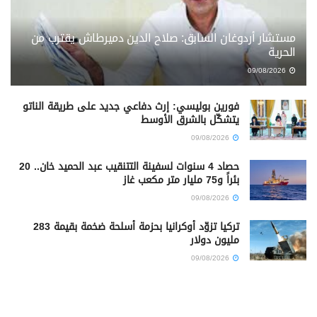
مستشار أردوغان السابق: صلاح الدين دميرطاش يقترب من
الحرية
09/08/2026
فورين بوليسي: إرث دفاعي جديد على طريقة الناتو
يتشكّل بالشرق الأوسط
09/08/2026
حصاد 4 سنوات لسفينة التتنقيب عبد الحميد خان.. 20
بئراً و75 مليار متر مكعب غاز
09/08/2026
تركيا تزوّد أوكرانيا بحزمة أسلحة ضخمة بقيمة 283
مليون دولار
09/08/2026