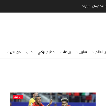
الات “زمان التركية”
ر العالم
تقارير
رياضة
مطبخ تركي
كتاب
من نحن
رياضة