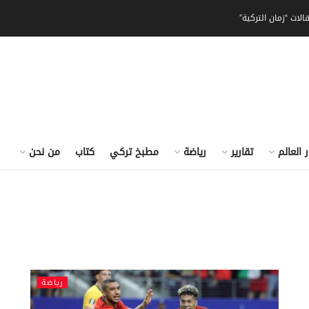
الات “زمان التركية”
ر العالم
تقارير
رياضة
مطبخ تركي
كتاب
من نحن
رياضة