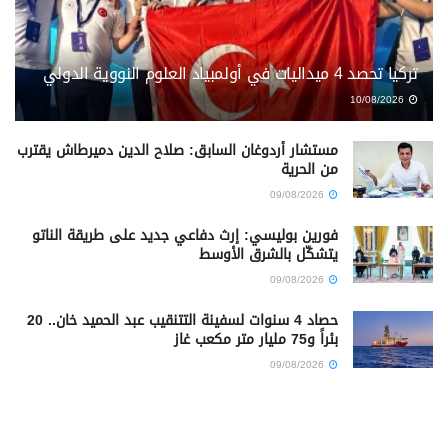
تركيا تحصد 4 ميداليات في أولمبياد العلوم النووية الدولي
10/08/2026
مستشار أردوغان السابق: صلاح الدين دميرطاش يقترب
من الحرية
09/08/2026
فورين بوليسي: إرث دفاعي جديد على طريقة الناتو
يتشكّل بالشرق الأوسط
09/08/2026
حصاد 4 سنوات لسفينة التتنقيب عبد الحميد خان.. 20
بئراً و75 مليار متر مكعب غاز
09/08/2026