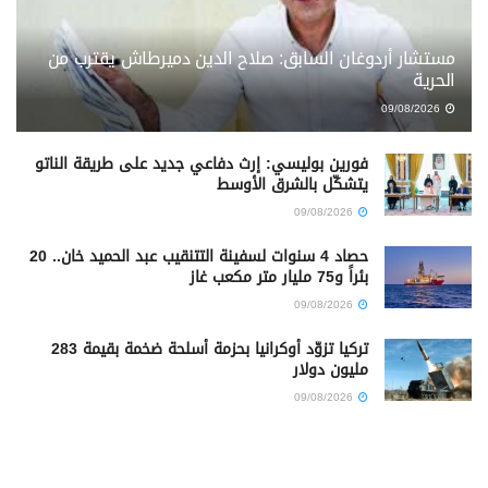
مستشار أردوغان السابق: صلاح الدين دميرطاش يقترب من
الحرية
09/08/2026
فورين بوليسي: إرث دفاعي جديد على طريقة الناتو
يتشكّل بالشرق الأوسط
09/08/2026
حصاد 4 سنوات لسفينة التتنقيب عبد الحميد خان.. 20
بئراً و75 مليار متر مكعب غاز
09/08/2026
تركيا تزوّد أوكرانيا بحزمة أسلحة ضخمة بقيمة 283
مليون دولار
09/08/2026