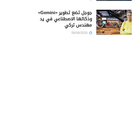
جوجل تضع تطوير «Gemini»
وذكائها الاصطناعي في يد
مهندس تركي
06/08/2026