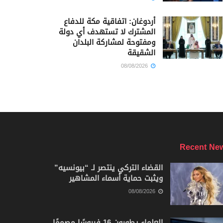
أردوغان: اتفاقية مكة للدفاع
المشترك لا تستهدف أي دولة
ومفتوحة لمشاركة البلدان
الشقيقة
08/08/2026
Recent Ne
القضاء التركي ينتصر لـ “بيونسيه”
ويثبت حماية أسماء المشاهير
08/08/2026
العلماء يطورون 16 فيروسًا مصممًا