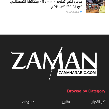
جوجل تضع تطوير «Gemini» وذكائها الاصطناعي
في يد مهندس تركي
06/08/2026
Browse by Category
آخر الأخبار
تقارير
مسودات