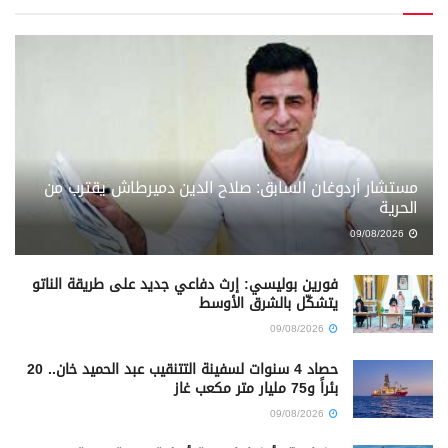
مستشار أردوغان السابق: صلاح الدين دميرطاش يقترب من
الحرية
09/08/2026
فورين بوليسي: إرث دفاعي جديد على طريقة الناتو
يتشكّل بالشرق الأوسط
09/08/2026
حصاد 4 سنوات لسفينة التتنقيب عبد الحميد خان.. 20
بئراً و75 مليار متر مكعب غاز
09/08/2026