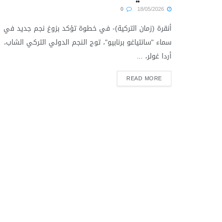
0
18/05/2026
أنقرة (زمان التركية)- في خطوة تؤكد بزوغ نجم جديد في
سماء "سانتياغو برنابيو"، توج النجم الدولي التركي الشاب،
أردا غولر، ...
READ MORE