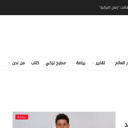
الات “زمان التركية”
ر العالم
تقارير
رياضة
مطبخ تركي
كتاب
من نحن
رياضة
د