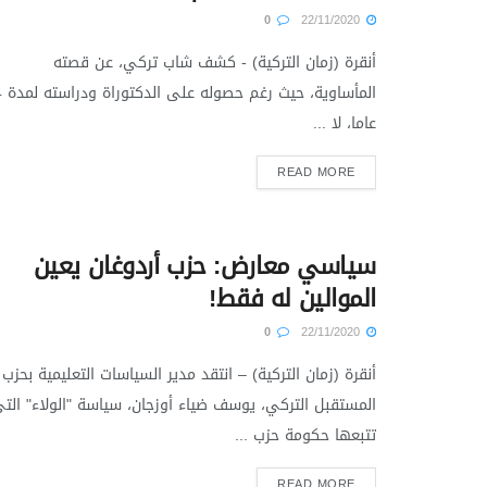
0
22/11/2020
أنقرة (زمان التركية) - كشف شاب تركي، عن قصته
المأساو
عاما، لا ...
READ MORE
سياسي معارض: حزب أردوغان يعين
الموالين له فقط!
0
22/11/2020
أنقرة (زمان التركية) – انتقد مدير السياسات التعليمية بحزب
المستقبل التركي، يوسف ضياء أوزجان، سياسة "الولاء" الت
تتبعها حكومة حزب ...
READ MORE