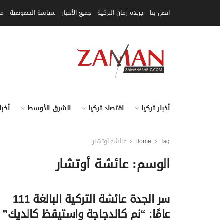
اتصل بنا
جريدة زمان التركية
جميع الأخبار
سياسة الخصوصية
مق
أخبار تركيا
اقتصاد تركيا
الشرق الأوسط
أخبا
Tag
Home
عائشة أوتشار
الوسم:
عائشة أوتشار
سر الجدة عائشة التركية البالغة 111
عامًا: “نم كالدجاجة واستيقظ كالديك”