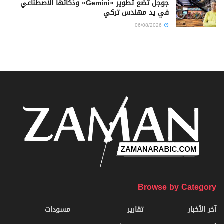
جوجل تضع تطوير «Gemini» وذكائها الاصطناعي
في يد مهندس تركي
06/08/2026
Browse by Category
آخر الأخبار
تقارير
مسودات