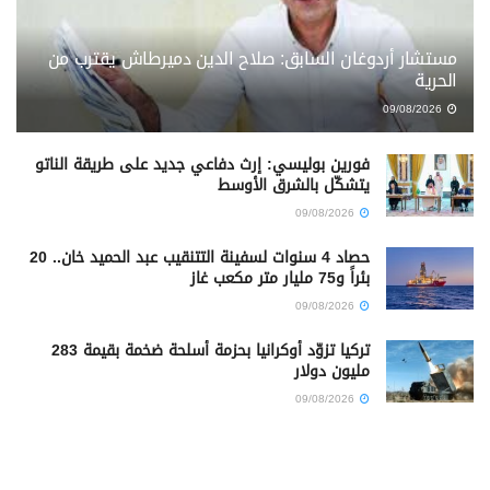
مستشار أردوغان السابق: صلاح الدين دميرطاش يقترب من
الحرية
09/08/2026
فورين بوليسي: إرث دفاعي جديد على طريقة الناتو
يتشكّل بالشرق الأوسط
09/08/2026
حصاد 4 سنوات لسفينة التتنقيب عبد الحميد خان.. 20
بئراً و75 مليار متر مكعب غاز
09/08/2026
تركيا تزوّد أوكرانيا بحزمة أسلحة ضخمة بقيمة 283
مليون دولار
09/08/2026