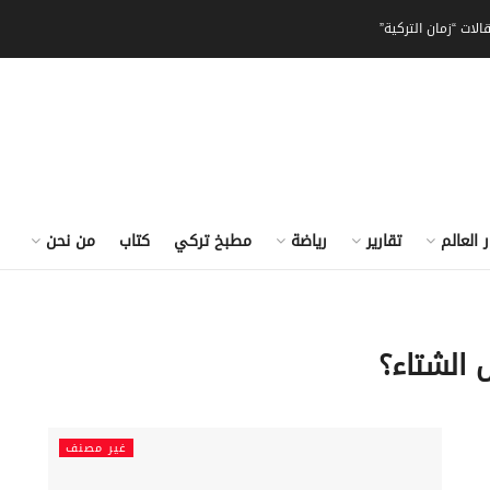
الات “زمان التركية”
ر العالم
تقارير
رياضة
مطبخ تركي
كتاب
من نحن
ل الشتاء؟
غير مصنف