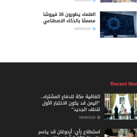
08/08/2026
العلماء يطورون 16 فيروسًا
مصممًا بالذكاء الاصطناعي
08/08/2026
Recent Ne
اتفاقية مكة للدفاع المشترك..
“اليمن قد يكون الاختبار الأول
للحلف الجديد”
08/08/2026
استطلاع رأي: أردوغان قد يخسر