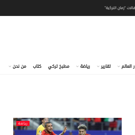
الات “زمان التركية”
ر العالم
تقارير
رياضة
مطبخ تركي
كتاب
من نحن
رياضة