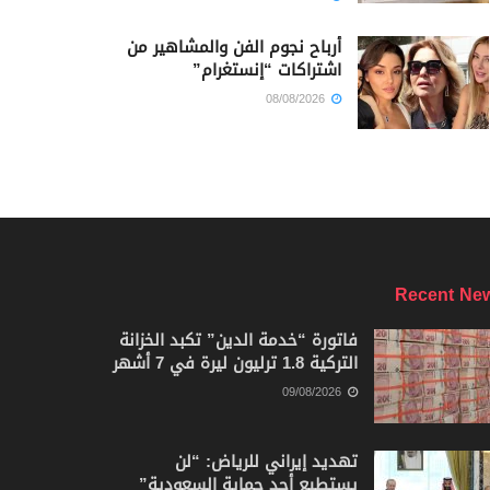
أرباح نجوم الفن والمشاهير من
اشتراكات “إنستغرام”
08/08/2026
Recent Ne
فاتورة “خدمة الدين” تكبد الخزانة
التركية 1.8 ترليون ليرة في 7 أشهر
09/08/2026
تهديد إيراني للرياض: “لن
يستطيع أحد حماية السعودية”