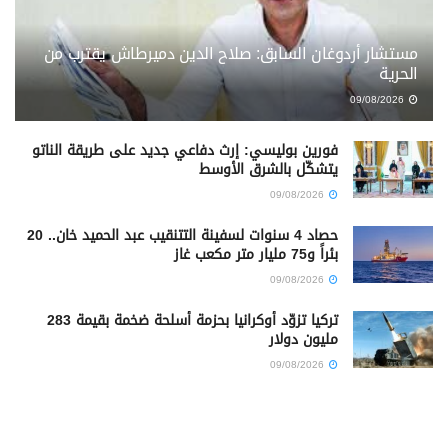
مستشار أردوغان السابق: صلاح الدين دميرطاش يقترب من
الحرية
09/08/2026
فورين بوليسي: إرث دفاعي جديد على طريقة الناتو
يتشكّل بالشرق الأوسط
09/08/2026
حصاد 4 سنوات لسفينة التتنقيب عبد الحميد خان.. 20
بئراً و75 مليار متر مكعب غاز
09/08/2026
تركيا تزوّد أوكرانيا بحزمة أسلحة ضخمة بقيمة 283
مليون دولار
09/08/2026