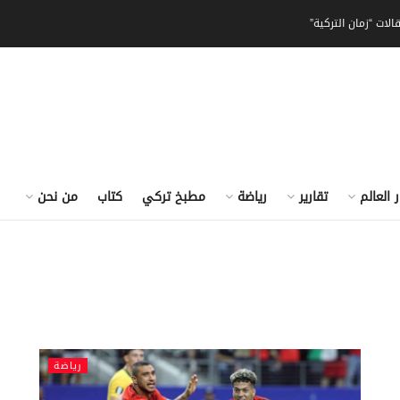
الات “زمان التركية”
ر العالم
تقارير
رياضة
مطبخ تركي
كتاب
من نحن
رياضة