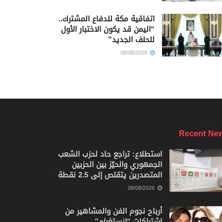
اتفاقية مكة للدفاع المشترك..
“اليمن قد يكون الاختبار الأول
للحلف الجديد”
08/08/2026
Recent Ne
استطلاع: تراجع حاد لحزب الشعب
الجمهوري والحيّز بين الحزبين
المتصدرين يتقلص إلى 2.5 نقطة
08/08/2026
أرباح نجوم الفن والمشاهير من
اشتراكات “إنستغرام”