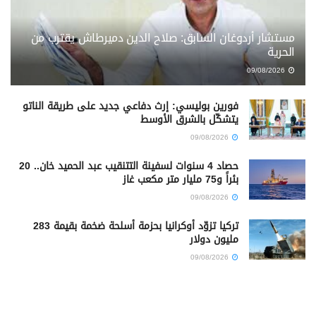
مستشار أردوغان السابق: صلاح الدين دميرطاش يقترب من
الحرية
09/08/2026
فورين بوليسي: إرث دفاعي جديد على طريقة الناتو
يتشكّل بالشرق الأوسط
09/08/2026
حصاد 4 سنوات لسفينة التتنقيب عبد الحميد خان.. 20
بئراً و75 مليار متر مكعب غاز
09/08/2026
تركيا تزوّد أوكرانيا بحزمة أسلحة ضخمة بقيمة 283
مليون دولار
09/08/2026