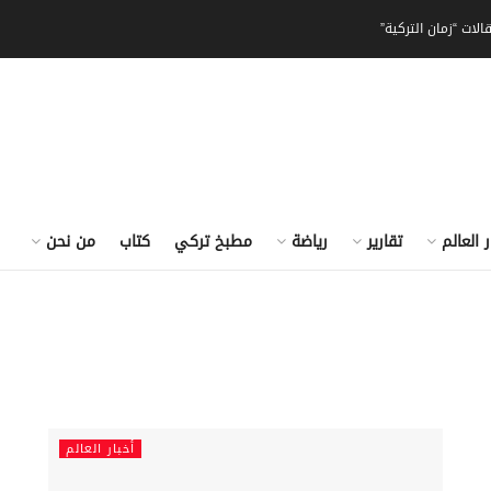
الات “زمان التركية”
ر العالم
تقارير
رياضة
مطبخ تركي
كتاب
من نحن
أخبار العالم