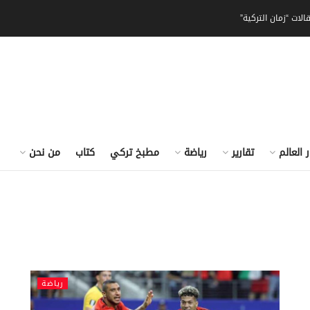
الات “زمان التركية”
ر العالم
تقارير
رياضة
مطبخ تركي
كتاب
من نحن
رياضة