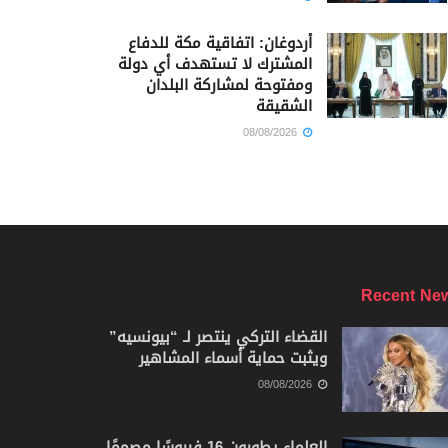
أردوغان: اتفاقية مكة للدفاع
المشترك لا تستهدف أي دولة
ومفتوحة لمشاركة البلدان
الشقيقة
08/08/2026
Recent Ne
القضاء التركي ينتصر لـ “بيونسيه”
ويثبت حماية أسماء المشاهير
08/08/2026
العلماء يطورون 16 فيروسًا مصممًا