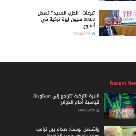
تبرعات “الحزب الجديد” تسجل
283.3 مليون ليرة تركية في
أسبوع
06/08/2026
Recent Ne
الليرة التركية تتراجع إلى مستويات
قياسية أمام الدولار
06/08/2026
واشنطن بوست: صدام بين ترامب
ووزير دفاعه بسبب الذخيرة!