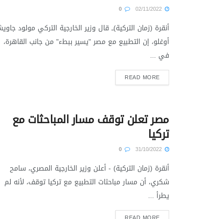
0
02/11/2022
أنقرة (زمان التركية)ــ قال وزير الخارجية التركي مولود جاوي
أوغلو، إن التطبيع مع مصر "يسير ببطء" من جانب القاهرة،
في ...
READ MORE
مصر تعلن توقف مسار المباحثات مع
تركيا
0
31/10/2022
أنقرة (زمان التركية) - أعلن وزير الخارجية المصري، سامح
شكري، أن مسار مباحثات التطبيع مع تركيا توقف، لأنه لم
يطرأ ...
READ MORE