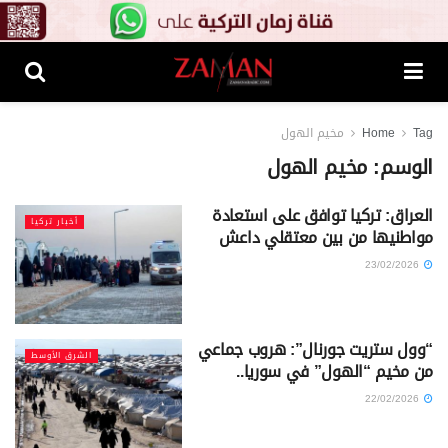
Tag
Home
مخيم الهول
الوسم:
مخيم الهول
العراق: تركيا توافق على استعادة
أخبار تركيا
مواطنيها من بين معتقلي داعش
23/02/2026
“وول ستريت جورنال”: هروب جماعي
الشرق الأوسط
من مخيم “الهول” في سوريا..
22/02/2026