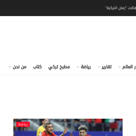
الات “زمان التركية”
ر العالم
تقارير
رياضة
مطبخ تركي
كتاب
من نحن
رياضة