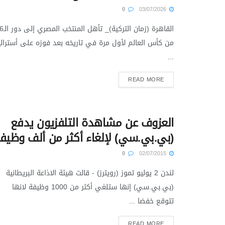
0
03/07/2026
القاهرة (زمان التركية)_ ت
من كأس العالم لأول مرة في تاريخه بعد فوزه على أسترالي
...
READ MORE
العزوف عن مشاهدة التلفزيون يدفع
(بي.بي.سي) لإلغاء أكثر من ألف وظيف
0
02/07/2015
لندن 2 يوليو تموز (رويترز) - قالت هيئة الاذاعة البريطانية
(بي.بي.سي) إنها ستلغي أكثر من 1000 وظيفة لانها
تتوقع خفضا ...
READ MORE