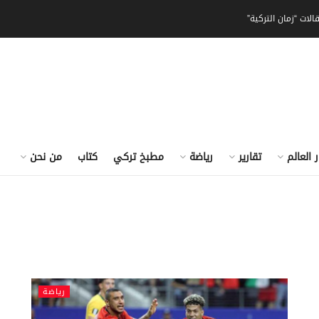
الات “زمان التركية”
ر العالم
تقارير
رياضة
مطبخ تركي
كتاب
من نحن
رياضة