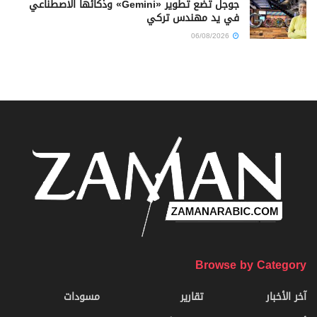
جوجل تضع تطوير «Gemini» وذكائها الاصطناعي
في يد مهندس تركي
06/08/2026
Browse by Category
آخر الأخبار
تقارير
مسودات