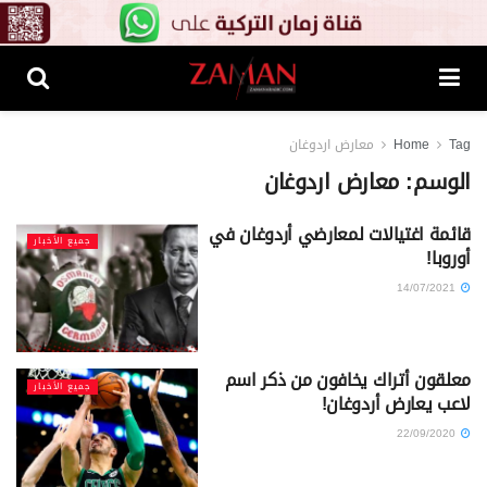
Tag
Home
معارض اردوغان
الوسم:
معارض اردوغان
قائمة اغتيالات لمعارضي أردوغان في
جميع الأخبار
أوروبا!
14/07/2021
معلقون أتراك يخافون من ذكر اسم
جميع الأخبار
لاعب يعارض أردوغان!
22/09/2020