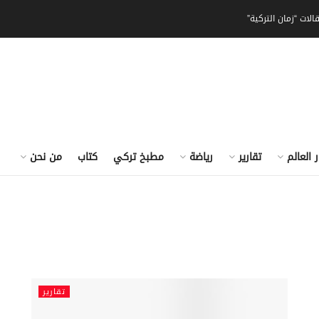
الات “زمان التركية”
ر العالم
تقارير
رياضة
مطبخ تركي
كتاب
من نحن
تقارير