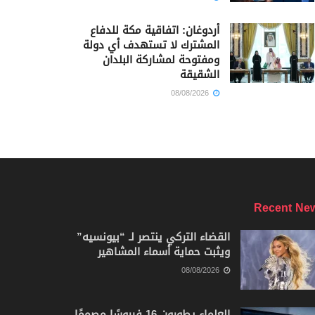
أردوغان: اتفاقية مكة للدفاع
المشترك لا تستهدف أي دولة
ومفتوحة لمشاركة البلدان
الشقيقة
08/08/2026
Recent Ne
القضاء التركي ينتصر لـ “بيونسيه”
ويثبت حماية أسماء المشاهير
08/08/2026
العلماء يطورون 16 فيروسًا مصممًا