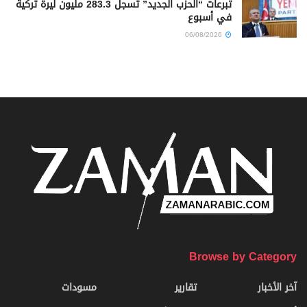
تبرعات “الحزب الجديد” تسجل 283.3 مليون ليرة تركية
في أسبوع
06/08/2026
Browse by Category
آخر الأخبار
تقارير
مسودات