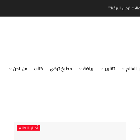
الات “زمان التركية”
ر العالم
تقارير
رياضة
مطبخ تركي
كتاب
من نحن
أخبار العالم