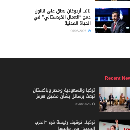
نائب أردوغان يعلق على قانون
دمج “العمال الكردستاني” في
الحياة المدنية
06/08/2026
Recent Ne
تركيا والسعودية ومصر وباكستان
تبعث برسائل بشأن مضيق هرمز
06/08/2026
تركيا.. توقيف رئيسة فرع “الحزب
الجديد” في مانيسا