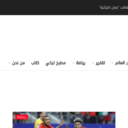
الات “زمان التركية”
ر العالم
تقارير
رياضة
مطبخ تركي
كتاب
من نحن
رياضة