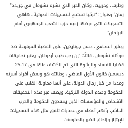
وطرف، وحرييت، وكان الخبر الذي نشره تشومان في جريدة”
زمان” بعنوان: “تركيا تستمع للتسجيلات الصوتية.. هاهي
التسجيلات التي عرضها زعيم حزب الشعب الجمهوري أمام
البرلمان”.
وعلق المحامي، حسن جونايدين، على القضية المرفوعة ضد
موكله تشومان، قائلًا: “إن رجب طيب أردوغان، يعتبر تحقيقات
قضايا الفساد والرشوة التي تم الكشف عنها في 17-25
ديسمبر/ كانون الأول الماضي، وطالته هو وبعض أفراد أسرته
وعددا من كبار رجال الدولة، على أنها محاولة انقلاب على
الحكومة وهدم الدولة التركية. ويصف عبر هذه التحقيقات
الأشخاص والمؤسسات الذين ينتقدون الحكومة والحزب
الحاكم، بأنهم أعضاء في عصابات تلفق مثل هذه التسجيلات
للإبتزاز وإلحاق الضرر بالحكومة”.