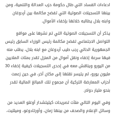
ادعاءات الفساد التي طال حكومة حزب العدالة والتنمية، ومن
بينها التسجيلات الصوتية التي تفضح مكالمة بين أردوغان
وابنه بلال يطالبه خلالها بإخفاء الأموال.
يذكر أن التسجيلات الصوتية التي تم نشرها على مواقع
التواصل الاجتماعي تفضح مكالمة رئيس الوزراء السابق رئيس
الجمهورية الحالي رجب طيب أردوغان مع ابنه بلال، يطلب منه
فيها سرعة إخفاء ونقل أموال من المنزل تقدر بمئات الملايين
من اليورو ويناقش معه في إحدى التسجيلات كيفية إخفاء 30
مليون يورو، لم يتيسر نقلها إلى مكان آخر، في حين زعمت
أحزاب المعارضة التركية أن مجموع تلك المبالغ المالية تقدر
بنحو مليار دولار.
وفي اليوم التالي ملأت تصريحات كيليتشدار أوغلو العديد من
وسائل الإعلام والصحف من بينها زمان، وأورتادوغو، وميلليت،