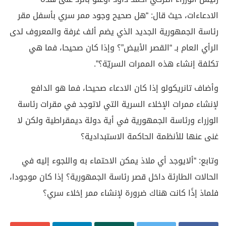
الادعاءات، حيث قال: “هل صحيح وجود ممر سري بأسفل مقر
رئاسة الجمهورية الجديد الذي يضم ألف غرفة والمعروف لدى
الرأي العام بـ “القصر الأبيض”؟ وإذا كان صحيحا، فما هي
تكلفة إنشاء هذه الممرات السريّة؟”.
وأضاف تانريكولو إذا كان الادعاء صحيحا، فما هو الدافع
لإنشاء ممرات الإخلاء السرية التي لاتوجد في مقرات رئاسة
الوزراء ورئاسة الجمهورية في أية دولة ديمقراطية ولكن لا
غنى عنها للأنظمة الحاكمة الاستبدادية؟
وتابع: “ألايوجد أي ملاذ يمكن الاحتماء به واللجوء إليه في
الحالات الطارئة داخل قصر رئاسة الجمهورية؟ إذا كان موجودا،
فلماذ إذًا كانت هناك ضرورة لإنشاء ممر إخلاء سري؟