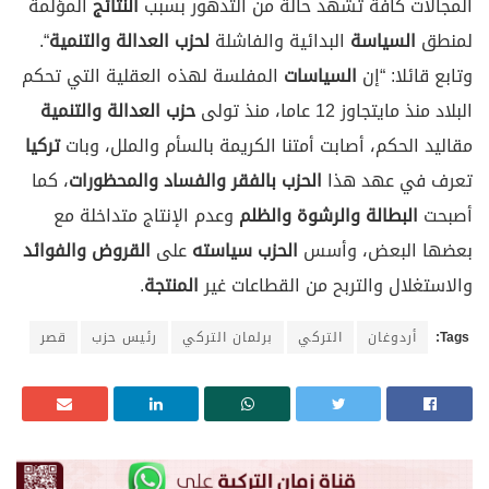
المجالات كافة تشهد حالة من التدهور بسبب
النتائج
المؤلمة
لمنطق
السياسة
البدائية والفاشلة
لحزب العدالة والتنمية
“.
وتابع قائلا: “إن
السياسات
المفلسة لهذه العقلية التي تحكم
البلاد منذ مايتجاوز 12 عاما، منذ تولى
حزب العدالة والتنمية
مقاليد الحكم، أصابت أمتنا الكريمة بالسأم والملل، وبات
تركيا
تعرف في عهد هذا
الحزب
بالفقر
والفساد
والمحظورات
، كما
أصبحت
البطالة
والرشوة
والظلم
وعدم الإنتاج متداخلة مع
بعضها البعض، وأسس
الحزب
سياسته
على
القروض
والفوائد
والاستغلال والتربح من القطاعات غير
المنتجة
.
Tags:
أردوغان
التركي
برلمان التركي
رئيس حزب
قصر