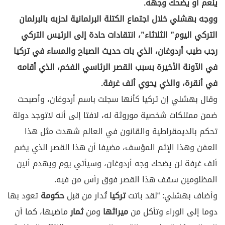
ينعم أو يضحك وجهه.
ووجه بهشلي خلال اجتماع الكتلة البرلمانية لحزبه بالبرلمان
التركي اليوم” الثلاثاء”، انتقادات حادة إلى الرئيس التركي
رجب طيب أردوغان، الذي بات حديث الصباح والمساء في تركيا
في الآونة الأخيرة بسبب القصر الرئاسي الفخم، الذي أقامه
في أنقرة، والذي يحوي ألف غرفة.
وقال بهشلي إن تركيا كأنها سجلت باسم أردوغان، وأصبحت
ضمن ممتلكات شخصية موروثة له، لافتا إلى أنه لاتوجد دولة
تحكم بالديمقراطية والقانون في العالم شهدت مثل هذا
العفن وهذا الإثم المؤسف، مضيفا أن هذا القصر الذي يضم
ألف غرفة لن يضحك وجه أردوغان، وسيأتي يوم ويهدم أنين
المظلومين سقف هذا القصر فوق رأس من فيه.
وأضاف بهشلي: “لقد باتت
تركيا
تُدار من قبل
حكومة
تعود بها
دوما إلى الوراء وتأكل من
ميراثها
ومن
ثمار
ماضيها، كما أن