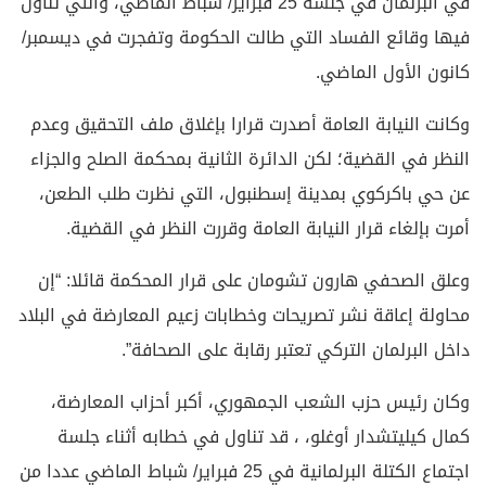
في البرلمان في جلسة 25 فبراير/ شباط الماضي، والتي تناول
فيها وقائع الفساد التي طالت الحكومة وتفجرت في ديسمبر/
كانون الأول الماضي.
وكانت النيابة العامة أصدرت قرارا بإغلاق ملف التحقيق وعدم
النظر في القضية؛ لكن الدائرة الثانية بمحكمة الصلح والجزاء
عن حي باكركوي بمدينة إسطنبول، التي نظرت طلب الطعن،
أمرت بإلغاء قرار النيابة العامة وقررت النظر في القضية.
وعلق الصحفي هارون تشومان على قرار المحكمة قائلا: “إن
محاولة إعاقة نشر تصريحات وخطابات زعيم المعارضة في البلاد
داخل البرلمان التركي تعتبر رقابة على الصحافة”.
وكان رئيس حزب الشعب الجمهوري، أكبر أحزاب المعارضة،
كمال كيليتشدار أوغلو، ، قد تناول في خطابه أثناء جلسة
اجتماع الكتلة البرلمانية في 25 فبراير/ شباط الماضي عددا من