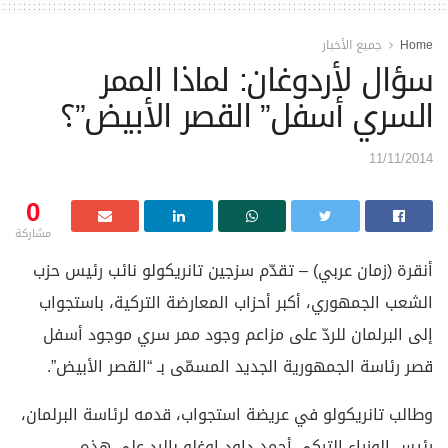
Home
جميع الأخبار
سؤال لأردوغان: لماذا الممر
السري أسفل” القصر الأبيض”؟
11/11/2014
0
مشاركة
أنقرة (زمان عربي) – تقدّم سزجين تانريكولو نائب رئيس حزب
الشعب الجمهوري، أكبر أحزاب المعارضة التركية، باستجواب
إلى البرلمان للردّ على مزاعم وجود ممر سري موجود أسفل
قصر رئاسة الجمهورية الجديد المسمّى بـ “القصر الأبيض”.
وطالب تانريكولو في عريضة استجواب، قدمه لرئاسة البرلمان،
رئيس الوزراء التركي أحمد داود اوغلو بالرد على هذه