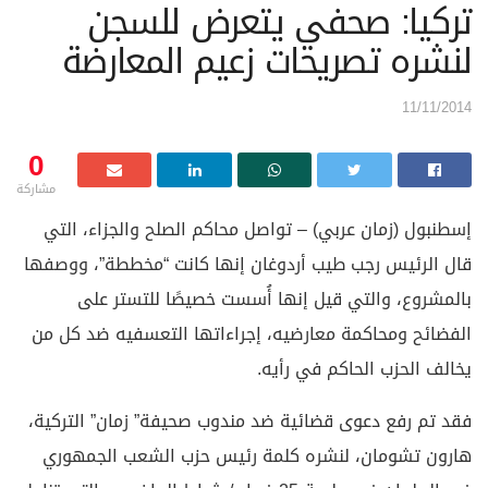
تركيا: صحفي يتعرض للسجن
لنشره تصريحات زعيم المعارضة
11/11/2014
0
مشاركة
إسطنبول (زمان عربي) – تواصل محاكم الصلح والجزاء، التي
قال الرئيس رجب طيب أردوغان إنها كانت “مخططة”، ووصفها
بالمشروع، والتي قيل إنها أُسست خصيصًا للتستر على
الفضائح ومحاكمة معارضيه، إجراءاتها التعسفيه ضد كل من
يخالف الحزب الحاكم في رأيه.
فقد تم رفع دعوى قضائية ضد مندوب صحيفة” زمان” التركية،
هارون تشومان، لنشره كلمة رئيس حزب الشعب الجمهوري