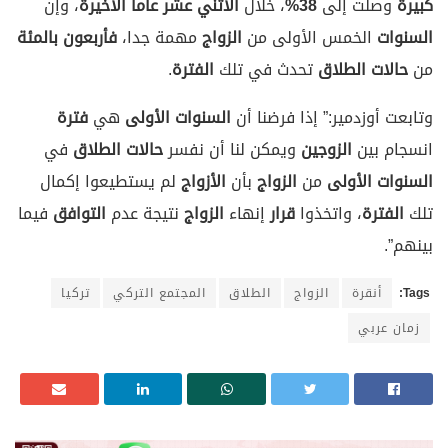
كبيرة
وصلت إلى
38%
، خلال
الاثني عشر
عاما
الأخيرة
، وإن
السنوات
الخمس الأولى من
الزواج
مهمة جدا،
فأربعون بالمئة
من
حالات
الطلاق
تحدث في تلك
الفترة
.
وتابعت أوزدمير:” إذا فرضنا أن
السنوات
الأولى
هي
فترة
انسجام بين
الزوجين
ويمكن لنا أن نفسر
حالات
الطلاق
في
السنوات
الأولى
من
الزواج
بأن
الأزواج
لم يستطيعوا إكمال
تلك
الفترة
، واتخذوا
قرار
إنهاء
الزواج
نتيجة عدم
التوافق
فيما
بينهم”.
Tags:
أنقرة
الزواج
الطلاق
المجتمع التركي
تركيا
زمان عربي