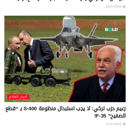
15/07/2026
أخبار العالم
زعيم حزب تركي: لا يجب استبدال منظومة S-400 بـ “قطع
الصفيح” F-35!
12/07/2026