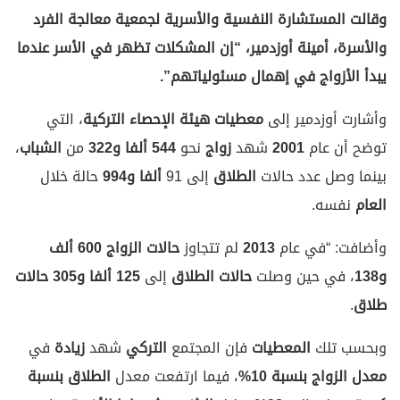
وقالت المستشارة النفسية والأسرية لجمعية معالجة الفرد
والأسرة، أمينة أوزدمير، “إن المشكلات تظهر في الأسر عندما
يبدأ الأزواج في إهمال مسئولياتهم”.
وأشارت أوزدمير إلى
معطيات
هيئة الإحصاء التركية
، التي
توضح أن عام
2001
شهد
زواج
نحو
544
ألفا و322
من
الشباب
،
بينما وصل عدد حالات
الطلاق
إلى 91
ألفا
و994
حالة خلال
العام
نفسه.
وأضافت: “في عام
2013
لم تتجاوز
حالات الزواج
600
ألف
و138
، في حين وصلت
حالات الطلاق
إلى
125
ألفا
و305
حالات
طلاق
.
وبحسب تلك
المعطيات
فإن المجتمع
التركي
شهد
زيادة
في
معدل الزواج
بنسبة
10%
، فيما ارتفعت معدل
الطلاق
بنسبة