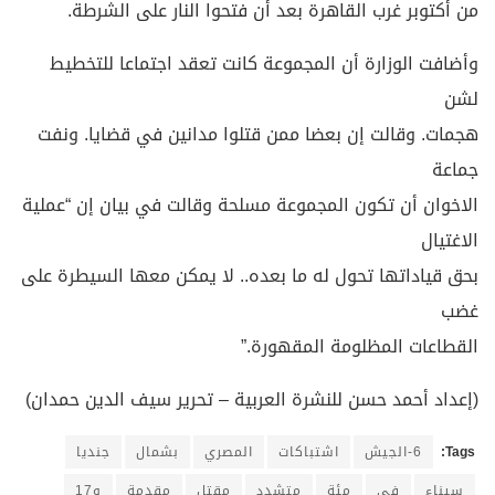
من أكتوبر غرب القاهرة بعد أن فتحوا النار على الشرطة.
وأضافت الوزارة أن المجموعة كانت تعقد اجتماعا للتخطيط
لشن
هجمات. وقالت إن بعضا ممن قتلوا مدانين في قضايا. ونفت
جماعة
الاخوان أن تكون المجموعة مسلحة وقالت في بيان إن “عملية
الاغتيال
بحق قياداتها تحول له ما بعده.. لا يمكن معها السيطرة على
غضب
القطاعات المظلومة المقهورة.”
(إعداد أحمد حسن للنشرة العربية – تحرير سيف الدين حمدان)
Tags:
6-الجيش
اشتباكات
المصري
بشمال
جنديا
سيناء
في
مئة
متشدد
مقتل
مقدمة
و17