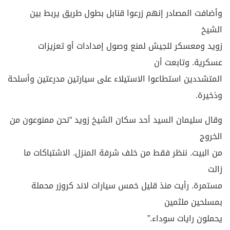
وأضافت المصادر إنهم زرعوا قنابل بطول طريق يربط بين
الشيخ
زويد ومعسكر للجيش لمنع وصول إمدادات أو تعزيزات
عسكرية. وتابعت أن
المتشددين استطاعوا الاستيلاء على سيارتين مدرعتين وأسلحة
وذخيرة.
وقال سليمان السيد أحد سكان الشيخ زويد “نحن ممنوعون من
الخروج
من البيت. ننظر فقط من خلف شرفة المنزل. الاشتباكات ما
زالت
مستمرة. رأيت منذ قليل خمس سيارات لاند كروزر محملة
بمسلحين ملثمين
يحملون رايات سوداء.”