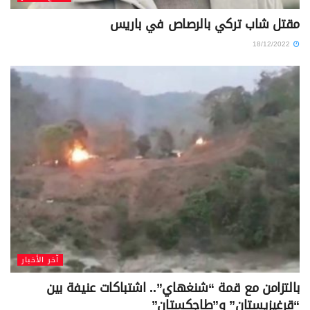
مقتل شاب تركي بالرصاص في باريس
18/12/2022
آخر الأخبار
بالتزامن مع قمة “شنغهاي”.. اشتباكات عنيفة بين
“قرغيزيستان” و”طاجكستان”