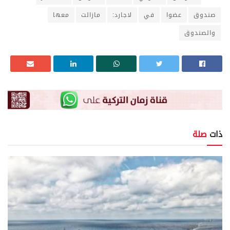
صندوق
عضوا
في
لاجارد:
مازالت
معها
والصندوق
ذات
صلة