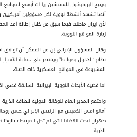
ويتيح البروتوكول للمفتشين زيارات أوسع للمواقع 
أنها تشهد أنشطة نووية لكن مسؤولين أمريكيين يق
لأن ايران ماطلت فيما سبق من خلال إطالة أمد الم
زيارة المواقع النووية.
وقال المسؤول الإيراني إن من الممكن أن توافق اي
نظام “للدخول بضوابط” ويقتصر على حماية الأسرار ا
المشروعة في المواقع العسكرية ذات الصلة.
اما قضية الأبحاث النووية الإيرانية السابقة فهي اك
واجتمع المدير العام للوكالة الدولية للطاقة الذرية ي
أمانو امس الخميس مع الرئيس الإيراني حسن روحا
طهران لبحث القضايا التي لم تحل المرتبطة بالوكالة
الذرية.