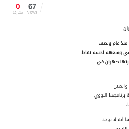
0
67
VIEWS
مشاركة
 منذ عام ونصف
ا في وسعهم لحسم نقاط
جرتها طهران في
 والصين
 برنامجها النووي
.
 أنه لا توجد
القادم.