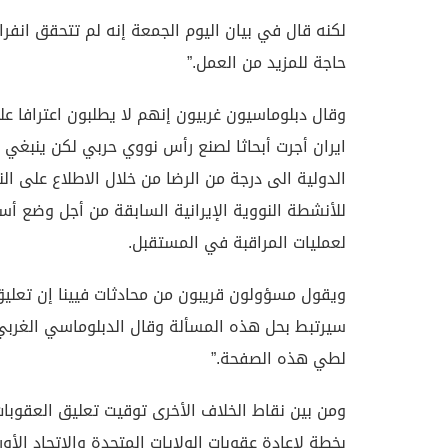
لكنه قال في بيان اليوم الجمعة إنه لم تتحقق انفرا
حاجة للمزيد من العمل.”
وقال دبلوماسيون غربيون إنهم لا يطلبون اعترافا علني
ايران أجرت أبحاثا لصنع رأس نووي حربي لكن ينبغي 
الدولية الى درجة من الرضا من خلال الاطلاع على ال
للأنشطة النووية الإيرانية السابقة من أجل وضع أ
لعمليات المراقبة في المستقبل.
ويقول مسؤولون قريبون من محادثات فيينا إن تعلي
سيرتبط بحل هذه المسألة وقال الدبلوماسي الغربي 
لطي هذه الصفحة.”
ومن بين نقاط الخلاف الأخرى توقيت تعليق العقوبات
بخطة لإعادة عقوبات الولايات المتحدة والاتحاد الأو