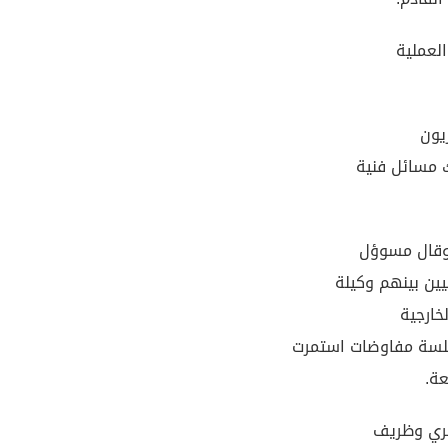
العملية
يون
ك مسائل فنية
 وقال مسوؤل
يين بينهم وكيلة
لخارجية
جلسة مفاوضات استمرت
ة.
يري وظريف