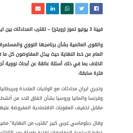
فيينا 3 يوليو تموز (رويترز) – تقترب المحادثات بين ايران
والقوى العالمية بشأن برنامجها النووي والمستمرة
العام من خط النهاية حيث يبذل المفاوضون كل م
الخلاف بما في ذلك أسئلة عالقة عن أبحاث نووية أ
فترة سابقة.
وتجري ايران محادثات مع الولايات المتحدة وبريطانيا
وفرنسا والمانيا وروسيا بشأن اتفاق للحد من أنشطة
مقابل تخفيف العقوبات الاقتصادية المفروضة عليها
وقال دبلوماسي غربي كبير “نقترب من النهاية” مضيفا
خطط لاستمرار المفاوضات لفترة طويلة بعد الثلاثاء 