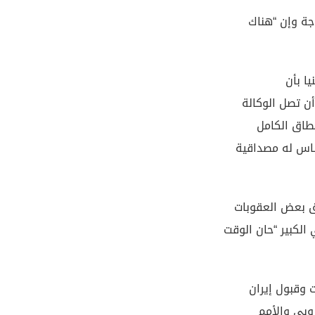
جة وإن “هناك
ا بأن
أن تصل الوكالة
نطاق الكامل
ساس له مصداقية
ق بعض العقوبات
الكبير “حان الوقت
 وقبول إيران
روبي والأمم