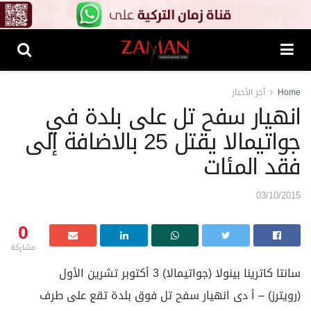
Home
آخر الأخبار
انهيار سفح تل على بلدة في
جواتيمالا يقتل 25 بالاضافة إلى
فقد المئات
03/10/2015
0
مشاركة
سانتا كاترينا بينولا (جواتيمالا) 3 أكتوبر تشرين الأول
(رويترز) – أ دى انهيار سفح تل فوق بلدة تقع على طرف