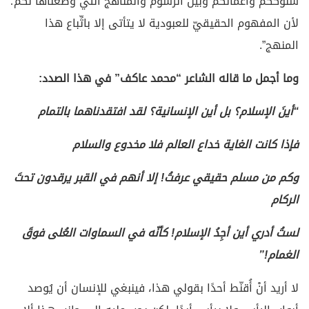
سلوككم وأعمالكم وبين الرسوم والمناهج التي وضعناها لكم؛
لأن المفهوم الحقيقيّ للعبودية لا يتأتى إلا باتِّباع هذا
المنهج”.
وما أجمل ما قاله الشاعر “محمد عاكف” في هذا الصدد:
“أينَ الإسلام؟ بل أين الإنسانية؟ لقد افتقدناهما بالتمام
فإذا كانت الغاية خداع العالم فلا مخدوع والسلام
وكم من مسلم حقيقي عرفتُ! إلا أنهم في القبر يرقدون تحتَ
الركام
لستُ أدري أين أجِدُ الإسلام! كأنّه في السماوات العُلى فوقَ
الغمام!”
لا أريد أنْ أُقنّط أحدًا بقولي هذا، فينبغي للإنسان أن يُوصد