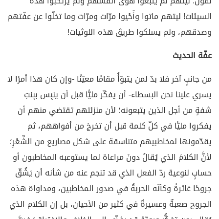
نقول: لَيْتَهم لم يتبعوا هوى أنفسهم ولم يرتكبوا هذه
السيئات! ليتهم ماتوا وأُحْيوا مرّات ومرّات وما تخلّوا عن عفّتهم
وصدقهم، ولم يسلكوا طريقَ هذه اللوثيات!
عفّة الحديث
من جانبٍ آخر فلا بدّ لمن يتبوّأُ مقامًا معيّنًا -وإن كان هذا أمرًا لا
يسري علينا نحن البسطاء- أن يفكّر مليًّا قبل أن ينبِس ببِنتِ
شفةٍ من أجل الذين يتبعونه؛ لأن منزلتهم تقتضي منهم أن
يفكروا مليًّا في كلّ كلمة قبل أن تخرجَ من أفواههم، ثم
يقدّمونها لمخاطبيهم متناسقة على شكل مصاريع من الشِّعْرِ؛
لأنَّ الكلامَ الذي يُقالُ دونَ مراعاة لما يستوعبه المخاطبون أو
حسابٍ لنوعية ردّ الفعل الذي قد تنجم عنه من شأنه أن يَشُقّ
جروحًا غائرةً وكأنّه الحربةُ في صدور المخاطبين، ومداواة هذه
الجروح صعبةٌ وعسيرةٌ في كثير من الأحيان، بل إن الكلام الذي