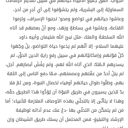
الجواب:
أنفق جميع الأنبياء حياتَهم في سبيل تقديم الرسالات
السماويّة إلى البشرية، ولم يتشوّفوا إلى أي أجرٍ من أحدٍ،
وعاشوا حياتهم في تواضعٍ ومحو؛ تجنبوا الإسراف، ولزموا
القناعة، وعاشوا في بساطةٍ وزهد، ومع أنّ بعضهم قد آتاه
الله السلطنةَ والملكَ -مثل نبيّ الله سُليمان وأبيه داود
عليهما السلام- إلا أنّهم لم يَدَعوا حياة التواضع، بلْ وجّهوا
كلّ قوّتهم وإمكانيّاتهم في سبيل رفعِ رايةِ الدين الحقِّ، لم
يسحرهم الـمُلكُ الذي آتاه الله لهم، ولم يَغْشَ أبصارَهم. أجل،
لم ينلْ أحدٌ من عفّتهم وعصمتهم، مـمّا دفع الناس إلى الثقة
بهم، وظلّوا طوال حياتهم أوفياء لخصال النبوة، ومِن ثمّ فلا
بدّ للذين يسيرون في طريق النبوّة أن يُؤدُّوا هذا الطريق حقّه،
وهذا لا يتأتّى إلا بالتحلّي بهذه الأوصاف الملازمة للأنبياء؛ أما
مَن لم يتمكّن من التحلّي بها -دعْ عنك عدم أدائه لوظيفة
الإرشاد والتبليغ- فمن المحتمل أن يسلك طريق الشيطان وإن