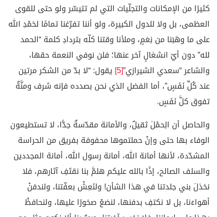
كثيرًا من الإمكانات والتجلّيات التي لم تتيسّر ولو حتى للقوى
العظمى، بل ولا للدول الكبيرة، ولو أننا تفرّغنا تمامًا لحَمْدِ الله
على ما وهَبَنا من نِعَمٍ، وملأنا وقتنا كلّه بتردادِ كلمة “الحمد
لله” دون أيّ انشغالٍ آخر عنها؛ فلن نوفي النعمة حقها،
والشاعر “سعدي الشيرازي”
[5]
يقول: “لا بدّ من الشكر مرتين
عند كُلِّ نَفَسٍ”، أما الفضل الذي نحن بصدده فإنه شرف ومنَّةٌ
تفوق كلَّ نَفَسٍ.
والحاصل أن الِحمْلَ ثقيلٌ، والأمانة مقدّسةٌ جدًّا، لا تستطيعون
الوفاء بها حتى وإنْ حملتموها محفوفة بفريق من الحراسة
المشدّدة، لأنها أمانة الله، أمانة رسول الله، أمانة المجددين
والسلف الصالح، إذًا بالله عليكم هلمَّ بنا نقتَفِ آثارهم، فلا
نخذلَ بني جلدتنا في هذا الشأن! ولنَعِشْ بعفّتنا، ولندفنْ
أهواءَنا، بل لا نكتفِ بدفنها، لنضعْ صخورًا عليها، ولنحافظْ