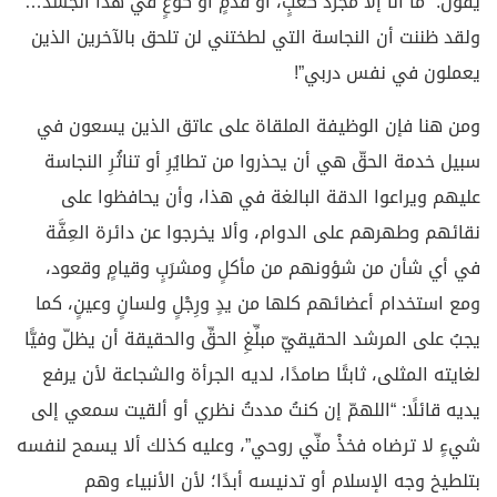
يقول: “ما أنا إلا مجرَّدُ كَعْبٍ، أو قدمٍ أو كوعٍ في هذا الجسد…
ولقد ظننت أن النجاسة التي لطختني لن تلحق بالآخرين الذين
يعملون في نفس دربي”!
ومن هنا فإن الوظيفة الملقاة على عاتق الذين يسعون في
سبيل خدمة الحقّ هي أن يحذروا من تطايُرِ أو تناثُرِ النجاسة
عليهم ويراعوا الدقة البالغة في هذا، وأن يحافظوا على
نقائهم وطهرهم على الدوام، وألا يخرجوا عن دائرة العِفَّة
في أي شأن من شؤونهم من مأكلٍ ومشرَبٍ وقيامٍ وقعود،
ومع استخدام أعضائهم كلها من يدٍ ورِجْلٍ ولسانٍ وعينٍ، كما
يجبُ على المرشد الحقيقيّ مبلِّغِ الحقِّ والحقيقة أن يظلّ وفيًّا
لغايته المثلى، ثابتًا صامدًا، لديه الجرأة والشجاعة لأن يرفع
يديه قائلًا: “اللهمّ إن كنتُ مددتُ نظري أو ألقيت سمعي إلى
شيءٍ لا ترضاه فخذْ منِّي روحي”، وعليه كذلك ألا يسمح لنفسه
بتلطيخ وجه الإسلام أو تدنيسه أبدًا؛ لأن الأنبياء وهم