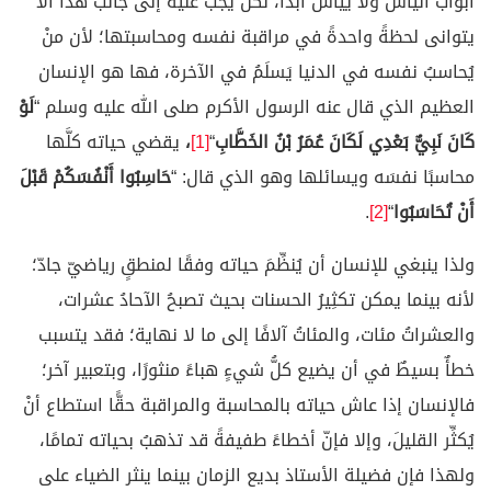
أبواب اليأس ولا ييأس أبدًا، لكن يجب عليه إلى جانب هذا ألا
يتوانى لحظةً واحدةً في مراقبة نفسه ومحاسبتها؛ لأن منْ
يُحاسبُ نفسه في الدنيا يَسلَمُ في الآخرة، فها هو الإنسان
العظيم الذي قال عنه الرسول الأكرم صلى الله عليه وسلم “
لَوْ
كَانَ نَبِيٌّ بَعْدِي لَكَانَ عُمَرُ بْنُ الخَطَّابِ
“
[1]
،
يقضي حياته كلَّها
محاسبًا نفسَه ويسائلها وهو الذي قال: “
حَاسِبُوا أَنْفُسَكُمْ قَبْلَ
أَنْ تُحَاسَبُوا
“
[2]
.
ولذا ينبغي للإنسان أن يُنظِّمَ حياته وفقًا لمنطقٍ رياضيّ جادّ؛
لأنه بينما يمكن تكثِيرُ الحسنات بحيث تصبحُ الآحادُ عشرات،
والعشراتُ مئات، والمئاتُ آلافًا إلى ما لا نهاية؛ فقد يتسبب
خطأٌ بسيطٌ في أن يضيع كلُّ شيءٍ هباءً منثورًا، وبتعبير آخر؛
فالإنسان إذا عاش حياته بالمحاسبة والمراقبة حقًّا استطاع أنْ
يُكثِّر القليلَ، وإلا فإنّ أخطاءً طفيفةً قد تذهبُ بحياته تمامًا،
ولهذا فإن فضيلة الأستاذ بديع الزمان بينما ينثر الضياء على