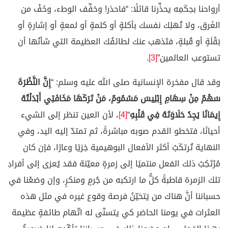
أرواحنا بحِكَمِه يحذِّرنا قائلًا: “فاحذر! وخفِّف الوطء، وخَفْ من
الغَرق، ولا تُهلِك نفسك بأكلةٍ أو كلمةٍ أو لمعةٍ أو إشارةٍ أو
بَقْلَةٍ أو قُبلةٍ، فتَذهب عنك لطائفُك العظيمة التي شأنُها أن
تستوعب العالمين”
[3]
.
وقد قال مفخرة الإنسانية صلى الله عليه وسلم: “
إِنَّ النَّظْرَةَ
سَهْمٌ مِنْ سِهَامِ إِبْلِيسَ مَسْمُومٌ، مَنْ تَرَكَهَا مَخَافَتِي أَبْدَلْتُهُ
إِيمَانًا يَجِدُ حَلَاوَتَهُ فِي قَلْبِهِ
“
[4]
، لأن العين تنظر إلى الشيء
أحيانًا، فتخطو القدم صوبه مباشرةً، ثم تمتدّ إليه اليد، وفي
النهاية تُرتكَبُ أكثر الأفعال البوهيمية خِزيًا وعارًا، فإن كان
مُرْتَكِبُ ذلك الفعل منتميًا إلى زمرةٍ معيّنة فقد يُعزى إلى أفرادِ
تلك الزمرة قاطبةً كلُّ ما ارتكبه من جُرمٍ ومنكرٍ، وإن وضعْنا في
حسباننا أنَّ هناك من يَتحَيّنُ فرصة وقوع غيره في مثل هذه
العثرات في يومنا الحاضر كي يتسنّى له اتّهام طائفةٍ عظيمة