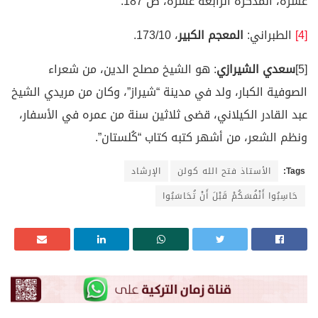
عشرة، المذكرة الرابعة عشرة، ص 187.
[4]
الطبراني:
المعجم الكبير
، 173/10.
[5]
سعدي الشيرازي
: هو الشيخ مصلح الدين، من شعراء
الصوفية الكبار، ولد في مدينة “شيراز”، وكان من مريدي الشيخ
عبد القادر الكيلاني، قضى ثلاثين سنة من عمره في الأسفار،
ونظم الشعر، من أشهر كتبه كتاب “كُلستان”.
Tags:
الأستاذ فتح الله كولن
الإرشاد
حَاسِبُوا أَنْفُسَكُمْ قَبْلَ أَنْ تُحَاسَبُوا