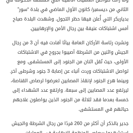
الثاني من ديسمبر/ كانون الأول الماضي في بلدة “سور”
بدياربكر التي أُعلن فيها حظر التجول. وشهدت البلدة صباح
أمس اشتباكات عنيفة بين رجال الأمن والإرهابيين.
ونشرت رئاسة الأركان العامة بيانًا أفادت فيه أن 3 من رجال
الجيش واثنين من الشرطة أصيبوا بجروح في الاشتباكات
الأولى، حيث نُقل اثنان من الجنود إلى المستشفى. ومع
تواصل الاشتباكات وردت أنباء عن إصابة 3 جنود وشرطى آخر.
وبينما هرع الجنود لإنقاذ المصابين تعرضوا لرصاص القناصة،
ليرتفع عدد المصابين إلى سبعة. وارتفع عدد الشهداء إلى
خمسة بعدما فقد ثلاثة من الجنود الذين يواصلون علاجهم
حياتهم في المستشفى.
جدير بالذكر أن أكثر من 260 فردًا من رجال الشرطة والجيش
استشهدوا برصاص المنظمة الإرهابية في العمليات