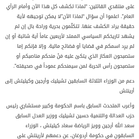
على منتقدي القائلين: “لماذا تكشف كل هذا الآن وأمام الرأي
العام”. اعلموا أن سؤال “لماذا الآن”لا يمكن توجيهه لأية
حقيقة يراد الكشف عنها. تتكلّمون بحرية وراحة بال إن لم
يشهد تاريخكم السياسي الممتد لأربعين عاماً أية شائبة أو إن
لم يرِد اسمكم في قضايا أو فضائح مالية. وإلا فإنكم إما
ستصبحون العكاز الذي يتكئ عليه مَنْ منحكم مناصبكم أو
ستصبحون رأس الحربة لمن سيمنحكم عموداً في صحيفته”.
دعم من الوزراء الثلاثة السابقين تشيليك وأرجين وكيليتش إلى
أرينتش
وأعرب المتحدث السابق باسم الحكومة وكبير مستشاري رئيس
حزب العدالة والتنمية حسين تشيليك ووزير العدل السابق
سعد الله أرجين وويز الرياضة سعاد كيليتش ، الوزراء
السابقون في حكومة أردوغان، عن دعمهم لأرينتش على