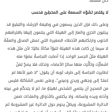
كان مسلمًا.
لا يقتصر تشوّه السمعة على المخطِئ فحسب
وعلى ذلك فإن الذين يسعون في وظيفة الإرشاد والتبليغ قد
يجلبون الخزيَ والعارَ إلى الهيئة التي ينتمون إليها باقترافهم
الذنوب وارتكابهم الأخطاء الصغيرة التي تمسّ الصدقَ والعفّةَ
لا سيما إن كانت هذه الهيئة تتبوّأ مكانًا عاليًا؛ لأن مثلَ هذه
الهيئة مثلُ الجسدِ الواحد إذا أصابت النجاسةُ عضوًا منه
اشمأزّت وتأثَّرَت منها سائرُ الأعضاء، ولذلك فلا يصحّ لِمَنْ
تطايرت النجاسة إلى طرف ثوبه أن يقول: “لا ضير لأنها لم
تمتدّ إلى وجهي ويدي وعيني”، وعلى نفس الشاكلة فليس
من الصحيح أن ينتمي الشخص لهيئةٍ ما، ثم لا يتحكّم في عينه
وأذنه ويده ولسانه، ولا يكتفي بالأذواق والملذات ضمن
الدائرة المشروعة، ويظلّ يحوم حول الدائرة غير المشروعة ثم