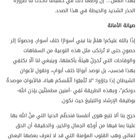
بهذا الفعل… إن وضعنا ذلك في حسباننا تأكّدت لنا ضرورةُ
الحذر الشديد والحيطة في هذا الصدد.
صيانة الأمانة
إذًا بالله عليكم! هلمَّ بنا نبني أسوارًا خلفَ أسوار، وحصونًا إثر
حصونٍ حتى لا تُرتكب مثل هذه النوعية من السفاهات
والوقاحات التي تُخجِلُ هيئةً بأكملها، وينبغي لنا ألّا نكتفِي
بهذا فحسب، بل نوصد أبوابًا خلف أبوابٍ، ونقول لأعوان
الشيطان إذا جاؤوا: “لا تُتْعِبُوا أنْفُسَكم هباءً، فالأبوابُ موصدةٌ
دونكم”، وبهذه الطريقة نَفِي -آمنين مطمئنّين بإذن الله-
بوظيفة الإرشاد والتبليغ حيث نكون.
حريّ بنا ألا نتبع هوى أنفسنا فنحطّم الدنيا التي منَّ الله بها
علينا بما فيها من أَوجُهِ الجمال والخير، والحقيقة أن الحق
تعالى وهب القلوب المؤمنة التي قد لا تعرف بعضها البعض