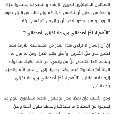
الممثّلون الحقيقيّون لطريق الإرشاد والتبليغ لم يسمحوا لذرّة
واحدة من الطين أن تُلامس أذيالَـهم وإن كانت من قبيل عموم
البلوى، ولم يسمحوا لأحدٍ بأن ينال من شرفهم ألبتة.
“اللّهم لا تُخْزِ أصدقائي بي، ولا تُخزني بأصدقائي!”
إن أيّ إنسانٍ لا يُراعي هذا القدرَ من الحساسية اللازمة فقد
اعتدى على حقّ الآخرين، وألحَقَ بهم الضررَ، ومن ثمّ فإن لم
يسامح هذا الشخصَ كلُّ من ينتمي إلى تلك الهيئة فدخولُه
الجنةَ أمرٌ مشكوكٌ فيه، وهذا يدعونا إلى أن ندعو الله ونتضرّع
إليه دائمًا قائلين: “اللّهم لا تُخْزِ أصدقائي بي، ولا تُخزني
بأصدقائي”.
ومع الأسف فإن بعضًا ممن يوصفون بأنهم مسلمون اليوم قد
اجترحوا من السيّئاتِ ما يشدهُنا ويجعلُنا نتلوّى أَلَـمـًا ونحنُ