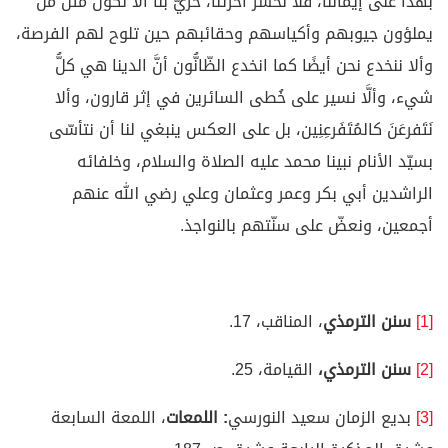
بهذا على إيماننا، فلا نخسر آخرتنا، حريٌّ بنا ألا نكون مثل من
يملؤون جيوبهم وأكياسهم وحقائبهم حين تلوح لهم الفرصة،
وألا ننخدع نحن أيضًا كما انخدع الظّانُّون أنَّ الدينا هي كلُّ
شيء، وألَّا نسير على خُطى السائرين في إثر قارون، وألا
نَتَفرعَنَ كالمُتَفَرعِنِين، بل على العكس ينبغي لنا أن نتأسّى
بسيّد الأنام نبينا محمد عليه الصلاة والسلام، وخلفائه
الراشدين أبي بكر وعمر وعثمان وعلي رضي الله عنهم
أجمعين، ونعضّ على سنّتهم بالنواجذ.
[1]
سنن الترمذي
، المناقب، 17.
[2]
سنن الترمذي،
القيامة، 25.
[3]
بديع الزمان سعيد النورسي
:
اللمعات
، اللمعة السابعة