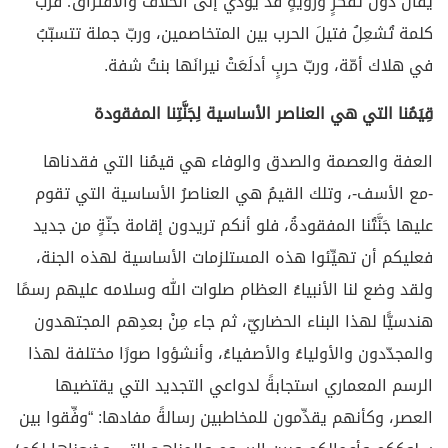
يُقال دون تفكُّرٍ ورويّةٍ قد يؤدِّي إلى الخلاف والافتراق؛ فربَّ
كلمة تُشعِلُ فتيلَ الحرب بين المتخاصمين، وربّ جملة تتسبّبُ
في هلاك أمّة، وربّ حربٍ أدلَعَتْ نيرانَها بنتُ شفة.
قِيَمُنا التي هي العناصر الأساسية لِجَنَّتِنا المفقودة
العفة والعصمة والصدق والوفاء هي قيمُنا التي فقدناها
-مع الأسف-، وتلك القيمُ هي العناصرُ الأساسية التي تقوم
عليها جَنَّتُنا المفقودةُ، فلو أنكم تريدون إقامة جنّةٍ من جديد
فعليكم أن تهيِّئوا هذه المستلزمات الأساسية لهذه الجنة،
ولقد وضع لنا الأنبياءُ العظام صلوات الله وسلامه عليهم رسمًا
هندسيًّا لهذا البناء الحضاريّ، ثم جاء مِنْ بعدِهم المجتهدون
والمجدّدون والأولياءُ والأصفياءُ، وأنشؤوا صورًا مختلفة لهذا
الرسم المعماري استجابةً لدواعي التجديد التي يقتضيها
العصر، وكأنهم يقدِّمون للمخاطبين رسالةً مفادها: “وفِّقوا بين