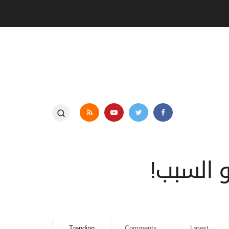
 السبب!
Trending
Comments
Latest