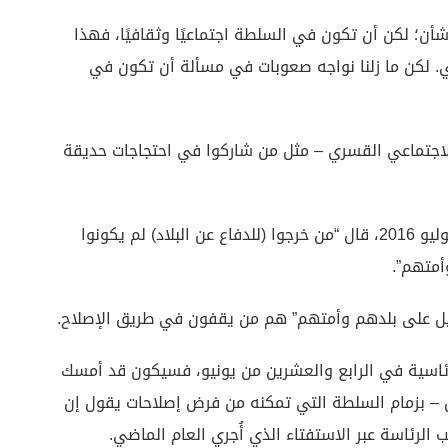
ن؛ لكن أن تكون في السلطة اجتماعيًا وثقافيًا، فهذا
لسلطة 14 عامًا على التوالي. لكن ما زلنا نواجه صعوبات في مسألة أن تكون في
الاجتماعي القسري – مثل من شاركوا في احتجاجات حديقة
وفي ليلة محاولة الانقلاب الفاشلة ضد حكمه في يوليو 2016، قال “من خرجوا (للدفاع عن البلاد) لم يكونوا
أمتهم”.
خيل على بلدهم وأمتهم” هم من يقفون في طريق الإصلاح.
والرئاسية في الرابع والعشرين من يونيو، فسيكون قد أمسك
ل – بزمام السلطة التي تمكنه من فرض إصلاحات يقول إن
لرئاسة عبر الاستفتاء الذي أُجري العام الماضي.