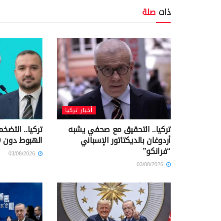
ذات
صلة
أخبار تركيا
تركيا.. التحقيق مع صحفي يشبه
تركيا.. التض
أردوغان بالديكتاتور الإسباني
الهبوط دون 30%
“فرانكو”
03/08/2026
03/08/2026