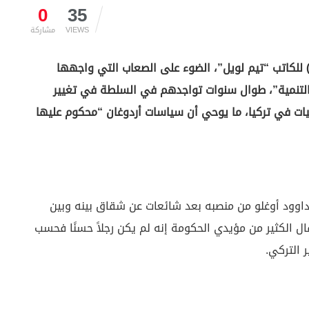
0
35
VIEWS
مشاركة
) للكاتب “تيم لويل”، الضوء على الصعاب التي واجهها
والتنمية”، طوال سنوات تواجدهم في السلطة في تغيير
ات في تركيا، ما يوحي أن سياسات أردوغان “محكوم عليها
داوود أوغلو من منصبه بعد شائعات عن شقاق بينه وبين
يس رجب طيب أردوغان في مايو من عام 2016، قال الكثير من مؤيدي الحكومة إنه لم يكن رجلاً حسنًا فحسب
ر التركي.