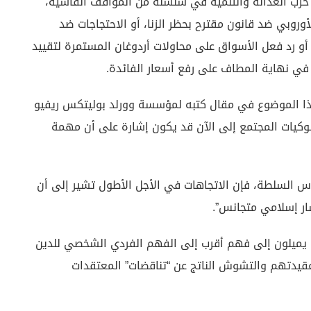
حزب العدالة والتنمية في سلسلة من المواقف القاسية،
وروبي ضد قانون مقترح بحظر الزنا، أو الاحتجاجات ضد
تضييق على أنماط الحياة العلمانية في عام 2013، أو رد فعل الأسواق على محاولات أردوغان المستمرة لتقييد
ا في نهاية المطاف على رفع أسعار الفائدة.
هذا الموضوع في مقال كتبه لمؤسسة وورلد بوليتكس ريفيو
لوكيات المجتمع إلى الآن قد يكون إشارة على أن مهمة
أس السلطة، فإن الاتجاهات في الأجل الأطول تشير إلى أن
ار إسلامي متجانس”.
اك يميلون إلى فهم أقرب إلى الفهم الفردي الشخصي للدين
دتهم والتشوش الناتج عن “تناقضات” المعتقدات