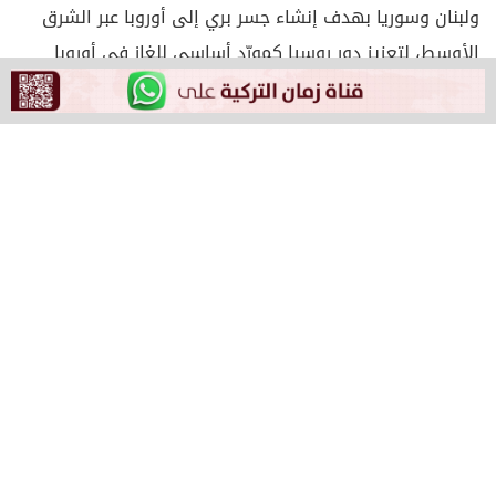
ولبنان وسوريا بهدف إنشاء جسر بري إلى أوروبا عبر الشرق
الأوسط، لتعزيز دور روسيا كمورّد أساسي للغاز في أوروبا
وتوسيع نفوذها.
و بحسب التقرير فإن تركيا تعتبر من أهم نقاط عبور الطاقة
في الخطة الجديدة إلى أوروبا، وتدير شركة “غازبروم”،
المملوكة للحكومة الروسية، حوالي 16% من صادرات الغاز إلى
القارة الأوروبية، عبر أنابيب “بلو ستريم” التي تمر بتركيا
وبلغاريا.
ومن المتوقع أن يتم إنشاء “ترك ستريم”، وهو خط أنابيب ثان،
وسينقل 14% من صادرات موسكو من الغاز إلى أوروبا عبر
تركيا واليونان.
ومع الخط الثالث “نورد ستريم 2″، سيصبح الأوروبيون أكثر
اعتماداً على الغاز الروسي، وستحل الخطوط الثلاث مكان